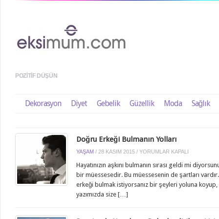
POZITIF DÜŞÜN
Dekorasyon
Diyet
Gebelik
Güzellik
Moda
Sağlık
Doğru Erkeği Bulmanın Yolları
DOĞRU
YAŞAM
/
28 KASIM 2015
/
YORUMLAR KAPALI
ERKEĞI
Hayatınızın aşkını bulmanın sırası geldi mi diyorsu
BULMANIN
bir müessesedir. Bu müessesenin de şartları vardır.
YOLLARI
erkeği bulmak istiyorsanız bir şeyleri yoluna koyup
IÇIN
yazımızda size […]