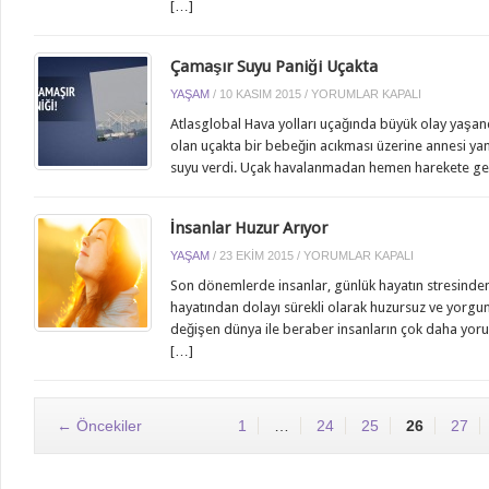
[…]
NASIL
YAPILIR?
IÇIN
Çamaşır Suyu Paniği Uçakta
ÇAMAŞIR
YAŞAM
/
10 KASIM 2015
/
YORUMLAR KAPALI
SUYU
Atlasglobal Hava yolları uçağında büyük olay yaşan
PANIĞI
olan uçakta bir bebeğin acıkması üzerine annesi ya
UÇAKTA
suyu verdi. Uçak havalanmadan hemen harekete ge
IÇIN
İnsanlar Huzur Arıyor
İNSANLAR
YAŞAM
/
23 EKIM 2015
/
YORUMLAR KAPALI
HUZUR
Son dönemlerde insanlar, günlük hayatın stresinde
ARIYOR
hayatından dolayı sürekli olarak huzursuz ve yorgun 
IÇIN
değişen dünya ile beraber insanların çok daha yoruc
[…]
← Öncekiler
1
…
24
25
26
27