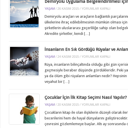
Demiryolu Uygulama Belgelendirilmesi içi
DEMIRYOLU
YAŞAM
/
26 KASIM 2015
/
YORUMLAR KAPALI
UYGULAMA
Demiryolu araçları ve araçların bağlantılı parçalarını
BELGELENDIRILMESI
ülkelerine ihraç edilebilmesinin mümkün olması için
IÇIN
şirketlerin uluslararası geçerliliğe sahip olan belge
GSİ
Akredite şirketler, kendi […]
KAYNAK
MÜHENDISLIĞI
IÇIN
İnsanların En Sık Gördüğü Rüyalar ve Anlam
İNSANLARIN
YAŞAM
/
24 KASIM 2015
/
YORUMLAR KAPALI
EN
Rüya, insanların bilinçaltında olduğu gibi gün içer
SIK
geçmesiyle beraber düşünde gördükleridir. Peki ya
GÖRDÜĞÜ
ya da ölüm gibi rüyaların anlamları nedir? Hepsin
RÜYALAR
veyahut bir […]
VE
ANLAMLARI
IÇIN
Çocuklar İçin İlk Kitap Seçimi Nasıl Yapılır?
ÇOCUKLAR
YAŞAM
/
20 KASIM 2015
/
YORUMLAR KAPALI
İÇIN
Çocukların kitap ile olan ilişkilerin düzeyli olarak i
İLK
becerilerini hem de hayal dünyalarını geliştirecektir
KITAP
çevresini gözlemlemeye başlar. Altı ay sonrasında onl
SEÇIMI