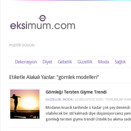
POZITIF DÜŞÜN
Dekorasyon
Diyet
Gebelik
Güzellik
Moda
Sağlık
Etiketle Alakalı Yazılar: "gömlek modelleri"
Gömleği Tersten Giyme Trendi
GÖMLEĞI
GÜZELLIK
,
MODA
/
10 AĞUSTOS 2020
/
YORUMLAR KAPA
TERSTEN
Modanın kısacık tarihinde o kadar çok şey denendi v
GIYME
olabilecek bir stil kalmadı diye düşünüyorsanız yanıl
TRENDI
gömleği tersten giyme trendi! Üstelik bu akıma sad
IÇIN